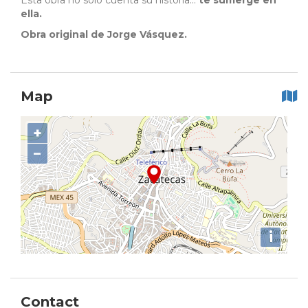
Esta obra no solo cuenta su historia...
te sumerge en
ella.
Obra original de Jorge Vásquez.
Map
+
−
i
Contact