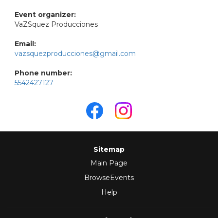
Event organizer:
VaZSquez Producciones
Email:
vazsquezproducciones@gmail.com
Phone number:
5542427127
Sitemap
Main Page
BrowseEvents
Help