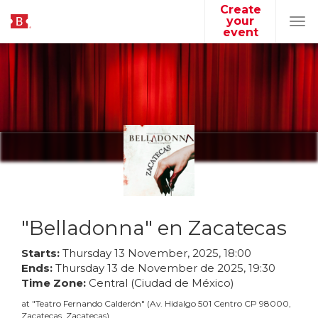
Create
your
Tog
event
navi
"Belladonna" en Zacatecas
Starts:
Thursday
13
November
,
2025
,
18
:
00
Ends:
Thursday
13
de
November
de
2025
,
19
:
30
Time Zone:
Central (Ciudad de México)
at
"
Teatro Fernando Calderón
"
(
Av. Hidalgo 501 Centro CP 98000,
Zacatecas, Zacatecas
)