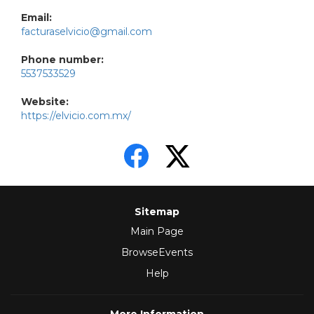
Email:
facturaselvicio@gmail.com
Phone number:
5537533529
Website:
https://elvicio.com.mx/
Sitemap
Main Page
BrowseEvents
Help