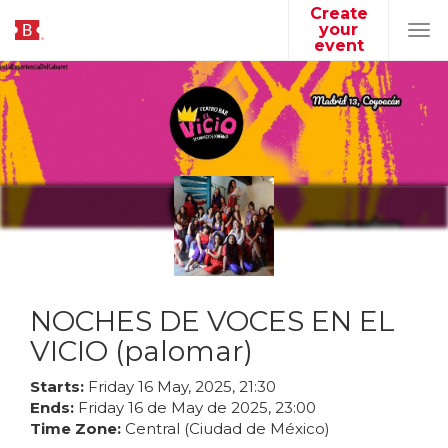
Create
your
Tog
event
navi
NOCHES DE VOCES EN EL
VICIO (palomar)
Starts:
Friday
16
May
,
2025
,
21
:
30
Ends:
Friday
16
de
May
de
2025
,
23
:
00
Time Zone:
Central (Ciudad de México)