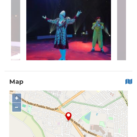
Map
+
−