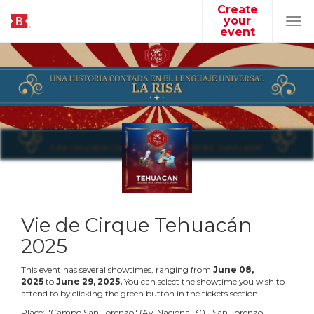
Create
your
Tog
event
navi
Vie de Cirque Tehuacán
2025
This event has several showtimes, ranging from
June
08
,
2025
to
June
29
,
2025
.
You can select the showtime you wish to
attend to by clicking the green button in the tickets section.
Place:
"
Campo San Lorenzo
"
(
Av. Nacional 301, San Lorenzo