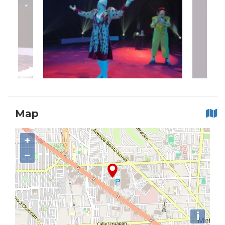
Map
+
−
i