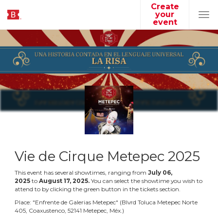
Create
your
Tog
event
navi
Vie de Cirque Metepec 2025
This event has several showtimes, ranging from
July
06
,
2025
to
August
17
,
2025
.
You can select the showtime you wish to
attend to by clicking the green button in the tickets section.
Place:
"
Enfrente de Galerias Metepec
"
(
Blvrd Toluca Metepec Norte
405, Coaxustenco, 52141 Metepec, Méx.
)