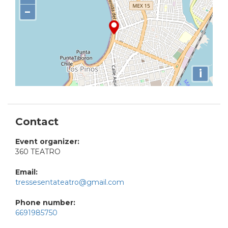
−
i
Contact
Event organizer:
360 TEATRO
Email:
tressesentateatro@gmail.com
Phone number:
6691985750