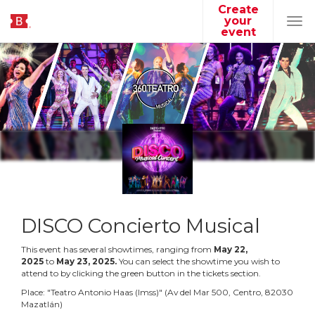
Create
your
Tog
event
navi
DISCO Concierto Musical
This event has several showtimes, ranging from
May
22
,
2025
to
May
23
,
2025
.
You can select the showtime you wish to
attend to by clicking the green button in the tickets section.
Place:
"
Teatro Antonio Haas (Imss)
"
(
Av del Mar 500, Centro, 82030
Mazatlán
)