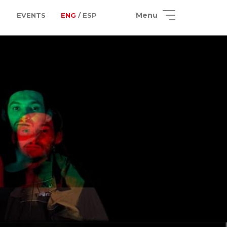
Menu
EVENTS
ENG
/ ESP