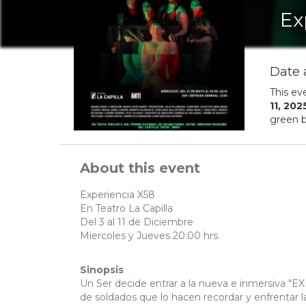
Ex
Date 
This ev
11
,
202
green b
About this event
Experiencia X58
En Teatro La Capilla
Del 3 al 11 de Diciembre
Miercoles y Jueves 20:00 hrs.
Sinopsis
Un Ser decide entrar a la nueva e inmersiva "E
de soldados que lo hacen recordar y enfrentar 