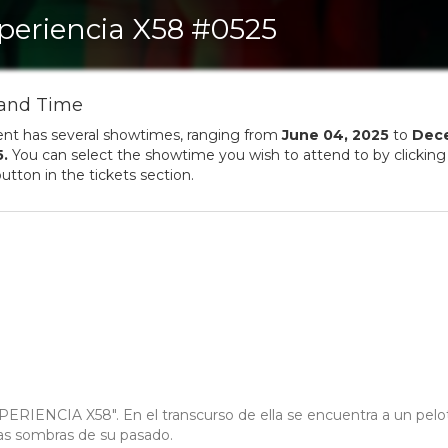
periencia X58 #0525
and Time
ent has several showtimes, ranging from
June
04
,
2025
to
Dec
5
.
You can select the showtime you wish to attend to by clicking
utton in the tickets section.
XPERIENCIA X58". En el transcurso de ella se encuentra a un pel
las sombras de su pasado.