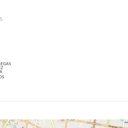
OS
LEGAS
EZ
HA
OS