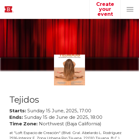
Create
your
Tog
event
navi
Tejidos
Starts:
Sunday
15
June
,
2025
,
17
:
00
Ends:
Sunday
15
de
June
de
2025
,
18
:
00
Time Zone:
Northwest (Baja California)
at
"
Loft Espacio de Creación
"
(
Blvd. Gral. Abelardo L. Rodríguez
2916-Interior F, Zona Urbana Rio Tijuana, 22010 Tijuana, B.C.
)