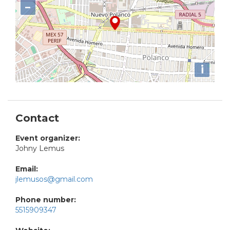
−
i
Contact
Event organizer:
Johny Lemus
Email:
jlemusos@gmail.com
Phone number:
5515909347