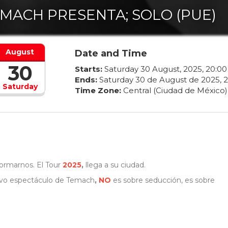
MACH PRESENTA; SOLO (PUE)
August
Date and Time
30
Starts:
Saturday
30
August
,
2025
,
20
:
00
Ends:
Saturday
30
de
August
de
2025
,
2
Saturday
Time Zone:
Central (Ciudad de México)
sformarnos. El Tour
2025
,
llega a su ciudad.
nuevo espectáculo de Temach
,
NO
es sobre seducción, es sobre