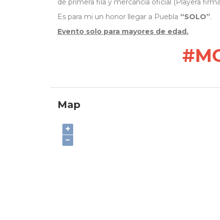
de primera fila y mercancía oficial (Playera firm
Es para
mi
un
honor llegar a Puebla
“SOLO”
.
Evento solo para mayores de edad.
#M
Map
+
−