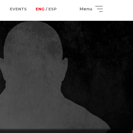
Menu
EVENTS
ENG
/ ESP