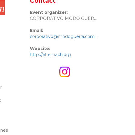
Contact
en
Event organizer:
CORPORATIVO MODO GUERRA
Email:
corporativo@modoguerra.com.mx
Website:
http://eltemach.org
r
a
ones