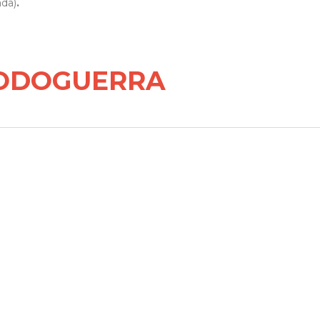
ada)
.
ODOGUERRA