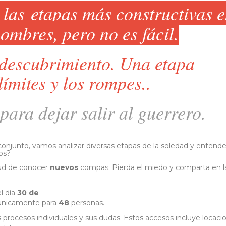
 las
etapas más constructivas 
hombres, pero no es fácil.
odescubrimiento. Una etapa
límites y los rompes..
ara dejar salir al guerrero.
conjunto, vamos analizar diversas etapas de la soledad y entende
dos?
ud
de
conocer
nuevos
compas. Pierda el miedo y comparta en l
l
día
30 de
únicamente
para
48
personas.
procesos individuales y sus dudas. Estos accesos incluye locaci