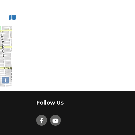
i
Follow Us