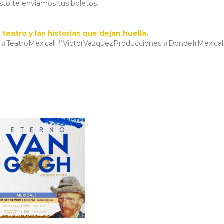
to te enviamos tus boletos.
 teatro y las historias que dejan huella.
TeatroMexicali #VictorVazquezProducciones #DondeIrMexical