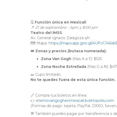
🗓
Función única en Mexicali
📍
21 de septiembre – 5pm y 8:00 pm
Teatro del IMSS
Av. General Ignacio Zaragoza s/n
🗺️ Mapa:
https://maps.app.goo.gl/4UPcC146s
🎟
Zonas y precios (butaca numerada):
Zona Van Gogh
(filas A a F): $525
Zona Noche Estrellada
(filas G a N): $47
🎫 Cupo limitado.
No te quedes fuera de esta única función.
🔗 Compra tus boletos en línea:
👉
eternovangoghenmexicali.boletopolis.com
(Formas de pago: tarjeta, PayPal, OXXO, Seven
💬 También puedes pagar por transferencia o de