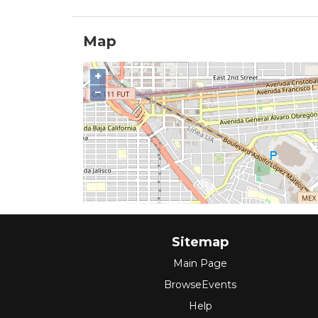
Map
+
−
Sitemap
Main Page
BrowseEvents
Help