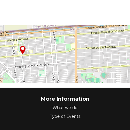
More Information
What we do
Type of Events