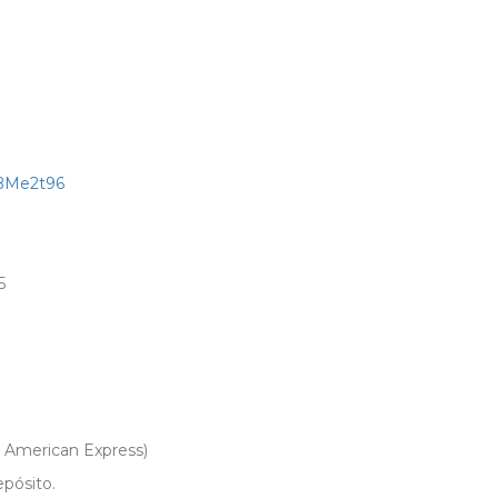
kBMe2t96
5
, American Express)
pósito.