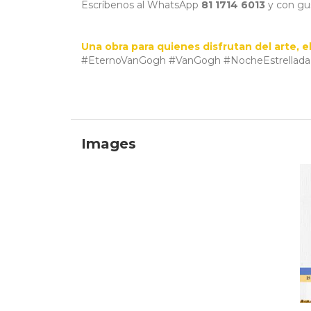
Escríbenos al WhatsApp
81 1714 6013
y con gus
Una obra para quienes disfrutan del arte, el
#EternoVanGogh #VanGogh #NocheEstrellada #
Images