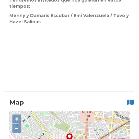
Tendremos invitados que nos guiarán en estos
tiempos;
Menny y Damaris Escobar / Emi Valenzuela / Tavo y
Hazel Salinas
Map
+
−