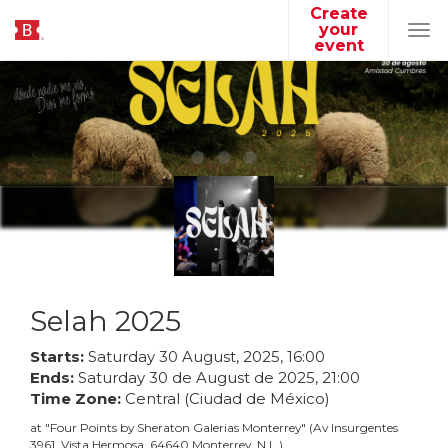
Create
your
Tog
event
navi
Selah 2025
Starts:
Saturday
30
August
,
2025
,
16
:
00
Ends:
Saturday
30
de
August
de
2025
,
21
:
00
Time Zone:
Central (Ciudad de México)
at
"
Four Points by Sheraton Galerias Monterrey
"
(
Av Insurgentes
3961, Vista Hermosa, 64640 Monterrey, N.L.
)