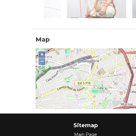
Map
+
−
Sitemap
Main Page