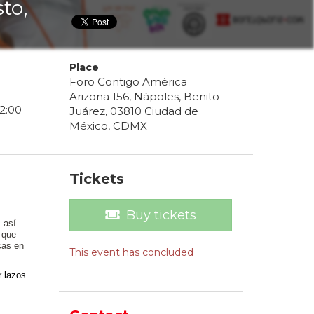
to,
Place
Foro Contigo América
Arizona 156, Nápoles, Benito
2
:
00
Juárez, 03810 Ciudad de
México, CDMX
Tickets
Buy tickets
 así
que
cas en
This event has concluded
r lazos