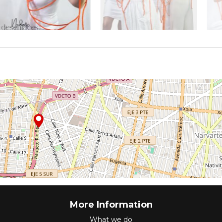
More Information
What we do