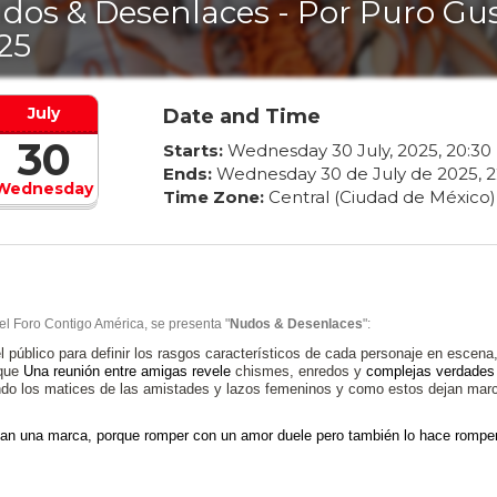
dos & Desenlaces - Por Puro Gus
25
July
Date and Time
30
Starts:
Wednesday
30
July
,
2025
,
20
:
30
Ends:
Wednesday
30
de
July
de
2025
,
2
Wednesday
Time Zone:
Central (Ciudad de México)
el Foro Contigo América, se presenta "
Nudos & Desenlaces
":
l público para definir los rasgos característicos de cada personaje en escena,
 que
Una reunión entre amigas revele
chismes, enredos y
complejas verdades
ando los matices de las amistades y lazos femeninos y como estos dejan mar
jan una marca, porque r
omper con un amor duele pero también lo hace rompe