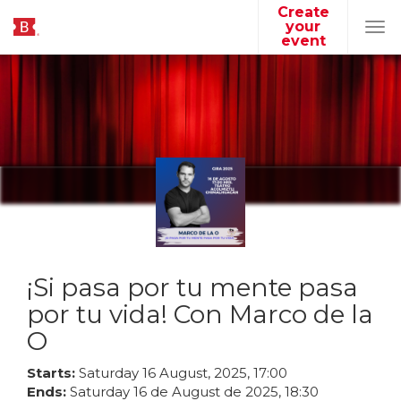
Create
your
Tog
event
navi
¡Si pasa por tu mente pasa
por tu vida! Con Marco de la
O
Starts:
Saturday
16
August
,
2025
,
17
:
00
Ends:
Saturday
16
de
August
de
2025
,
18
:
30