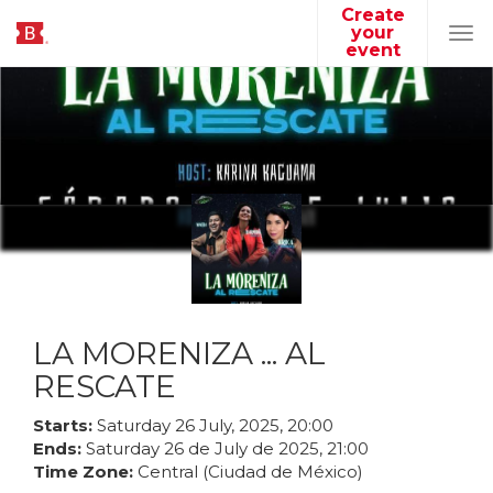
Create
your
Tog
event
navi
LA MORENIZA ... AL
RESCATE
Starts:
Saturday
26
July
,
2025
,
20
:
00
Ends:
Saturday
26
de
July
de
2025
,
21
:
00
Time Zone:
Central (Ciudad de México)