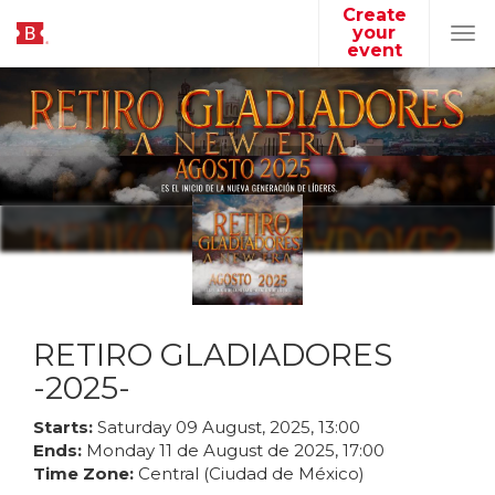
Create
your
Tog
event
navi
RETIRO GLADIADORES
-2025-
Starts:
Saturday
09
August
,
2025
,
13
:
00
Ends:
Monday
11
de
August
de
2025
,
17
:
00
Time Zone:
Central (Ciudad de México)