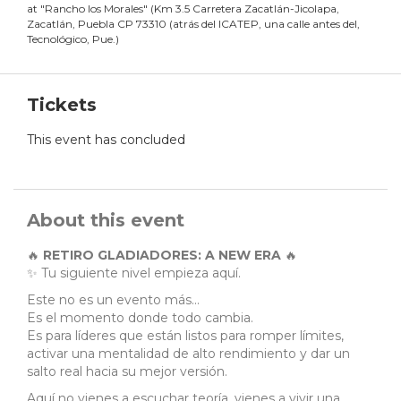
at
"
Rancho los Morales
"
(
Km 3.5 Carretera Zacatlán-Jicolapa,
Zacatlán, Puebla CP 73310 (atrás del ICATEP, una calle antes del,
Tecnológico, Pue.
)
Tickets
This event has concluded
About this event
🔥
RETIRO GLADIADORES: A NEW ERA
🔥
✨ Tu siguiente nivel empieza aquí.
Este no es un evento más...
Es el momento donde todo cambia.
Es para líderes que están listos para romper límites,
activar una mentalidad de alto rendimiento y dar un
salto real hacia su mejor versión.
Aquí no vienes a escuchar teoría, vienes a vivir una