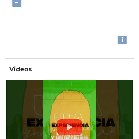
−
i
Videos