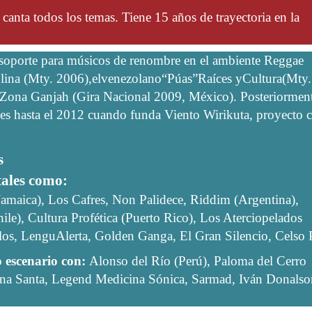
canta todos los temas. Tiene 15 años de trayectoria en la
a soporte para músicos de renombre en el ambiente Reggae
lina (Mty. 2006),elvenezolano“Púas”Raíces yCultura(Mty.
 Zona Ganjah (Gira Nacional 2009, México). Posteriormen
o es hasta el 2012 cuando funda Viento Wirikuta, proyecto c
s
tales como:
Jamaica), Los Cafres, Non Palidece, Riddim (Argentina),
e), Cultura Profética (Puerto Rico), Los Aterciopelados
los, LenguAlerta, Golden Ganga, El Gran Silencio, Celso P
o escenario con:
Alonso del Río (Perú), Paloma del Cerro
una Santa, Legend Medicina Sónica, Sarmad, Iván Donals