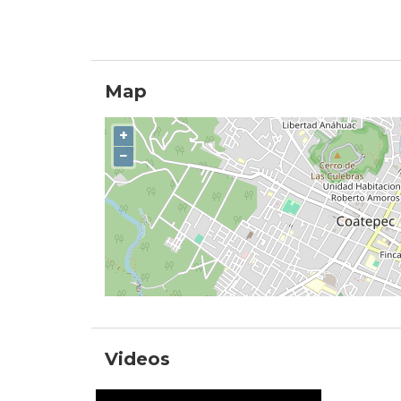
Map
+
−
Videos