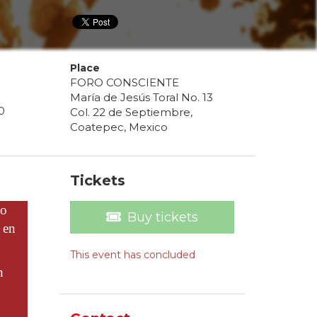
Place
FORO CONSCIENTE
María de Jesús Toral No. 13
0
Col. 22 de Septiembre,
Coatepec, Mexico
Tickets
do
Buy tickets
s en
This event has concluded
n