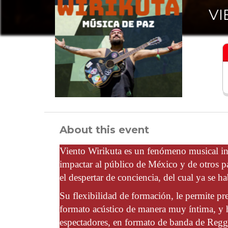
VI
About this event
Viento Wirikuta es un fenómeno musical i
impactar al público de México y de otros pai
el despertar de conciencia, del cual ya se ha
Su flexibilidad de formación, le permite p
formato acústico de manera muy íntima, y 
espectadores, en formato de banda de Regg