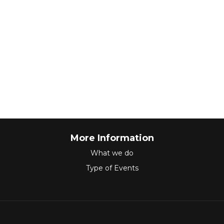
More Information
What we do
Type of Events