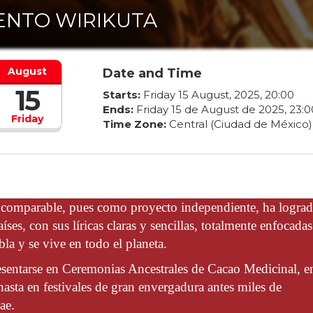
ENTO WIRIKUTA
August
Date and Time
15
Starts:
Friday
15
August
,
2025
,
20
:
00
Ends:
Friday
15
de
August
de
2025
,
23
:
0
Friday
Time Zone:
Central (Ciudad de México)
ncomparable, pues como proyecto independiente, ha logra
́ses, con sus líricas claras y sencillas, totalmente enfocada
bla y se vive en todo el planeta.
resentarse en Ceremonias Ancestrales de Cacao Medicinal, e
hasta en festivales de gran envergadura antes miles de
ae.