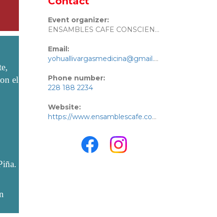
Contact
Event organizer:
ENSAMBLES CAFE CONSCIENTE
Email:
yohuallivargasmedicina@gmail.com
te,
Phone number:
on el
228 188 2234
Website:
https://www.ensamblescafe.com/
iña.
on