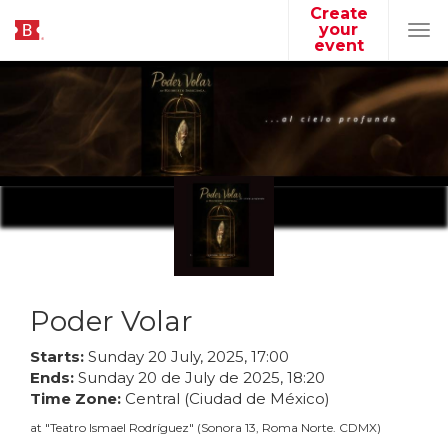
Create
your
Tog
event
navi
Poder Volar
Starts:
Sunday
20
July
,
2025
,
17
:
00
Ends:
Sunday
20
de
July
de
2025
,
18
:
20
Time Zone:
Central (Ciudad de México)
at
"
Teatro Ismael Rodríguez
"
(
Sonora 13, Roma Norte. CDMX
)