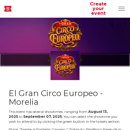
Create
your
Tog
event
navi
El Gran Circo Europeo -
Morelia
This event has several showtimes, ranging from
August
13
,
2025
to
September
07
,
2025
.
You can select the showtime you
wish to attend to by clicking the green button in the tickets section.
Place:
"
Frente al Panteón Gayosso
"
(
Sobre Av. Periférico Paseo de la