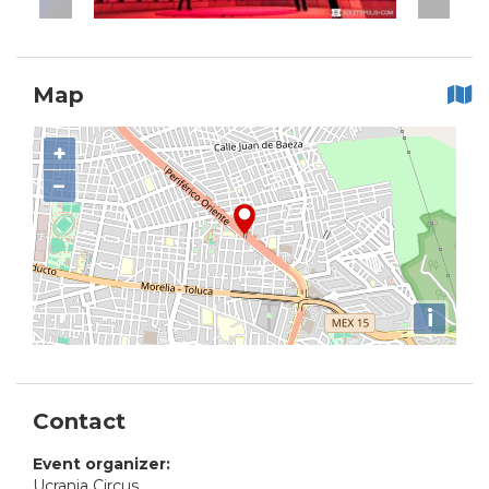
Map
+
−
i
Contact
Event organizer:
Ucrania Circus