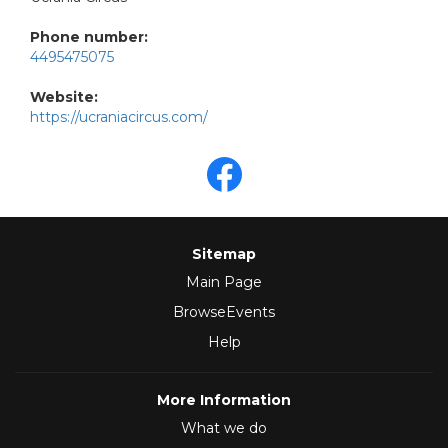
Phone number:
4495475075
Website:
https://ucraniacircus.com/
Sitemap
Main Page
BrowseEvents
Help
More Information
What we do