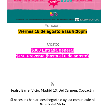
Función:
Viernes 15 de agosto a las 9:30pm
Costo:
$300 Entrada general
$150 Preventa (hasta el 6 de agosto)
🥂
Teatro Bar el Vicio. Madrid 13. Del Carmen, Coyoacán.
Si necesitas hablar, desahogarte o ayuda comunícate al
Whats del Vicio