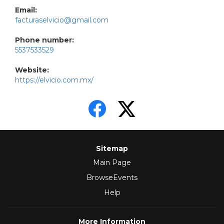
Email:
facturaselvicio@gmail.com
Phone number:
5537533529
Website:
https://elvicio.com.mx/
Sitemap
Main Page
BrowseEvents
Help
More Information