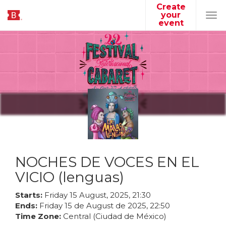
Create
your
Tog
event
navi
NOCHES DE VOCES EN EL
VICIO (lenguas)
Starts:
Friday
15
August
,
2025
,
21
:
30
Ends:
Friday
15
de
August
de
2025
,
22
:
50
Time Zone:
Central (Ciudad de México)