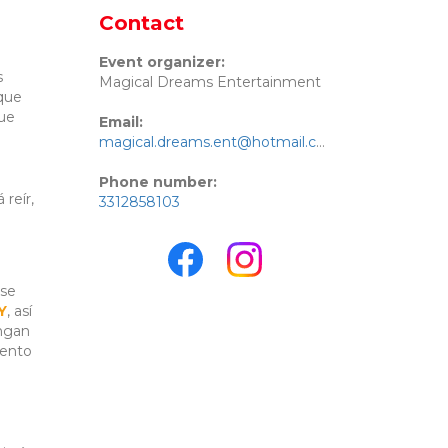
Contact
Event organizer:
s
Magical Dreams Entertainment
 que
que
Email:
magical.dreams.ent@hotmail.com
Phone number:
 reír,
3312858103
 se
Y
, así
engan
iento