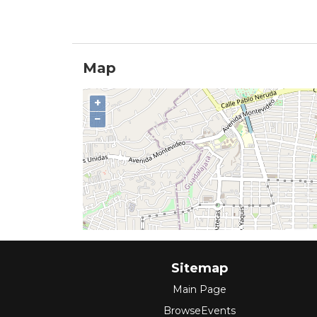
Map
+
−
Sitemap
Main Page
BrowseEvents