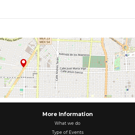
More Information
What we do
Type of Events