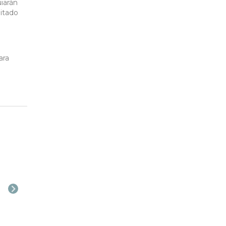
uiarán
mitado
ara