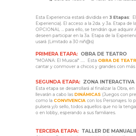
Esta Experiencia estará dividida en
3 Etapas
: E
Experiencia). El acceso a la 2da. y 3a. Etapa
OPCIONAL ... para ello, se tendrán que adquiri
deseen participar en la 3a. Etapa de la Experi
usará (Limitado a 30 niñ@s)
PRIMERA ETAPA:
OBRA DE TEATRO
"MOANA: El Musical" ..... Esta
OBRA DE TEAT
cantar y conmover a chicos y grandes con más
SEGUNDA ETAPA:
ZONA INTERACTIVA (
Esta etapa se desarrollará al finalizar la Obra, 
llevarán a cabo las
DINÁMICAS
(Juegos con pre
como la
CONVIVENCIA
con los Personajes. lo 
pulsera y/o sello, todos aquellos que no la ten
o en lobby, esperando a sus familiares.
TERCERA ETAPA:
TALLER DE MANUALID