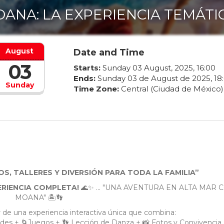
ANA: LA EXPERIENCIA TEMÁTI
August
Date and Time
03
Starts:
Sunday
03
August
,
2025
,
16
:
00
Ends:
Sunday
03
de
August
de
2025
,
18
:
Sunday
Time Zone:
Central (Ciudad de México)
S, TALLERES Y DIVERSIÓN PARA TODA LA FAMILIA”
ERIENCIA COMPLETA!
🌊✨ ... "UNA AVENTURA EN ALTA MAR 
MOANA" 🏝️👣
ar de una experiencia interactiva única que combina:
dades + 🌀Juegos + 👣 Lección de Danza + 📸 Fotos y Convivencia