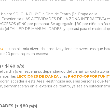
l boleto SOLO INCLUYE la Obra de Teatro (1a. Etapa de la
 de la Experiencia (LAS ACTIVIDADES DE LA ZONA INTERACTIVA) e
r ACCESOS ($140 por persona). Se agregarán $80 por niño o niña
encia (el TALLER DE MANUALIDADES) y aplicará para el material 
RO
es una historia divertida, emotiva y llena de aventuras que hará
 de 20 personajes en escena
+ $140 p/p)
en el Jardín (o en escenario, dependiendo del clima). En dicha Zona
mios), las
LECCIONES DE DANZA
y las
PHOTO-OPPORTUNIT
podrán acceder a esta Área Restringida aquellas personas que t
gan, permanecerán en el exterior del teatro, ya sea en estacionam
ADES (+ $80 p/p)