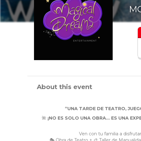
MO
About this event
“UNA TARDE DE TEATRO, JUEGO
🌺
¡NO ES SOLO UNA OBRA… ES UNA EXP
Ven con tu familia a disfrut
🎭 Obra de Teatro + 🎨 Taller de Manuali