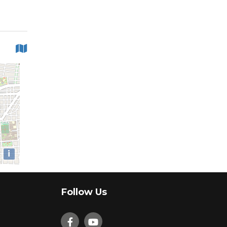
i
Follow Us