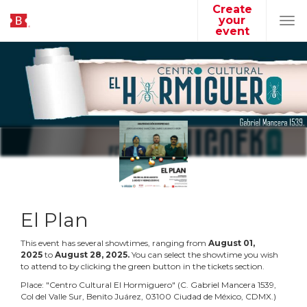
Create
your
Tog
event
navi
El Plan
This event has several showtimes, ranging from
August
01
,
2025
to
August
28
,
2025
.
You can select the showtime you wish
to attend to by clicking the green button in the tickets section.
Place:
"
Centro Cultural El Hormiguero
"
(
C. Gabriel Mancera 1539,
Col del Valle Sur, Benito Juárez, 03100 Ciudad de México, CDMX.
)