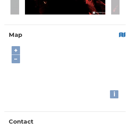
Map
+
−
i
Contact