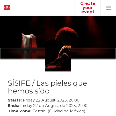
Create
your
Tog
event
navi
SÍSIFE / Las pieles que
hemos sido
Starts:
Friday
22
August
,
2025
,
20
:
00
Ends:
Friday
22
de
August
de
2025
,
21
:
00
Time Zone:
Central (Ciudad de México)