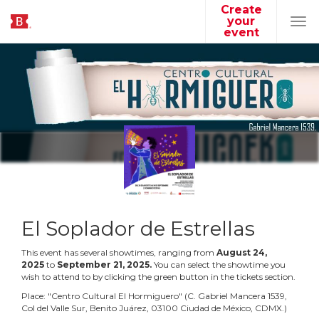
Create
your
Tog
event
navi
El Soplador de Estrellas
This event has several showtimes, ranging from
August
24
,
2025
to
September
21
,
2025
.
You can select the showtime you
wish to attend to by clicking the green button in the tickets section.
Place:
"
Centro Cultural El Hormiguero
"
(
C. Gabriel Mancera 1539,
Col del Valle Sur, Benito Juárez, 03100 Ciudad de México, CDMX.
)