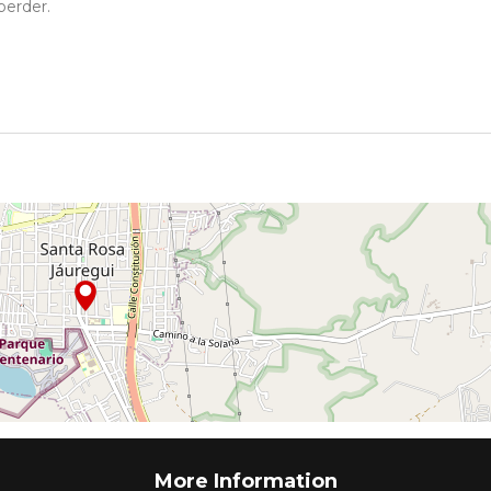
perder.
More Information