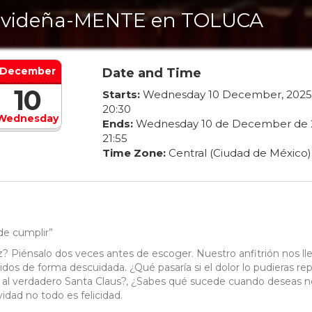
videña-MENTE en TOLUCA
December
Date and Time
10
Starts:
Wednesday
10
December
,
2025
20
:
30
Wednesday
Ends:
Wednesday
10
de
December
de
21
:
55
Time Zone:
Central (Ciudad de México)
de cumplir”
? Piénsalo dos veces antes de escoger. Nuestro anfitrión nos ll
dos de forma descuidada. ¿Qué pasaría si el dolor lo pudieras rep
 al verdadero Santa Claus?, ¿Sabes qué sucede cuando deseas n
dad no todo es felicidad.