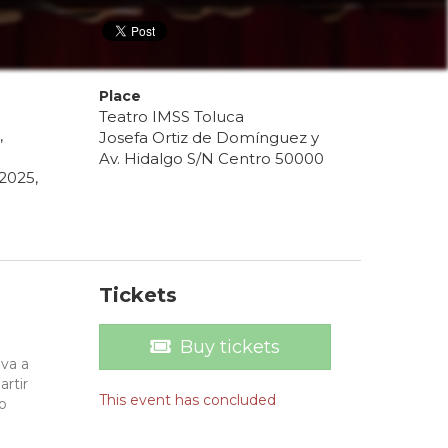
Place
Teatro IMSS Toluca
,
Josefa Ortiz de Domínguez y
Av. Hidalgo S/N Centro 50000
2025
,
Tickets
Buy tickets
eva a
artir
This event has concluded
o