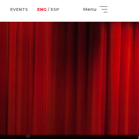
Menu
EVENTS
ENG
/ ESP