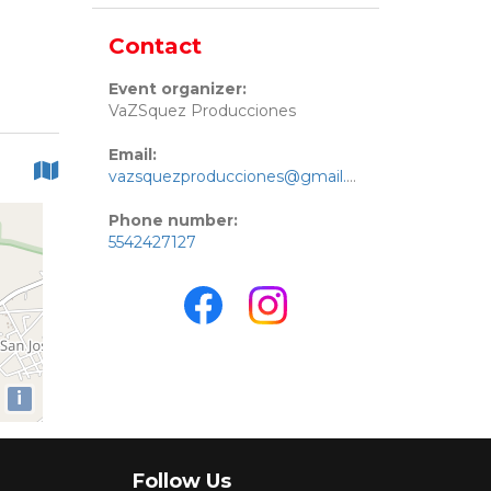
Contact
Event organizer:
VaZSquez Producciones
Email:
vazsquezproducciones@gmail.com
Phone number:
5542427127
i
Follow Us