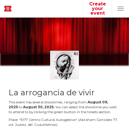
Create
your
Tog
event
navi
La arrogancia de vivir
This event has several showtimes, ranging from
August
09
,
2025
to
August
30
,
2025
.
You can select the showtime you wish
to attend to by clicking the green button in the tickets section.
Place:
"
El77 Centro Cultural Autogestivo
"
(
Abraham González 77,
col. Juárez, del. Cuauhtémoc
)