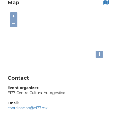
Map
+
−
i
Contact
Event organizer:
El77 Centro Cultural Autogestivo
Email:
coordinacion@el77.mx