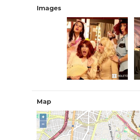
Images
Map
+
−