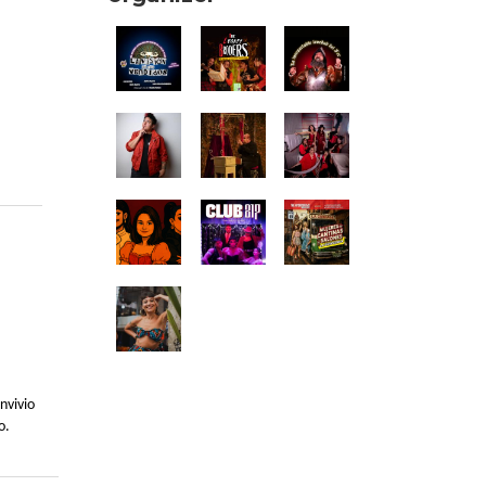
nvivio
o.