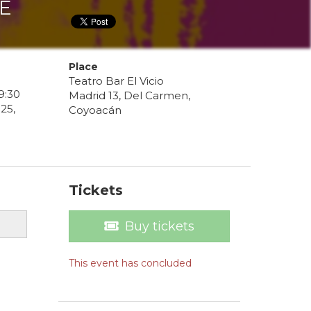
DE
Place
Teatro Bar El Vicio
9
:
30
Madrid 13, Del Carmen,
25
,
Coyoacán
Tickets
Buy tickets
This event has concluded