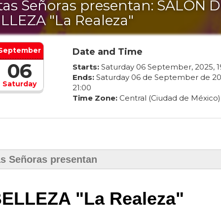
tas Señoras presentan: SALÓN 
LLEZA "La Realeza"
September
Date and Time
06
Starts:
Saturday
06
September
,
2025
,
1
Ends:
Saturday
06
de
September
de
20
Saturday
21
:
00
Time Zone:
Central (Ciudad de México)
as Señoras presentan
ELLEZA "La Realeza"