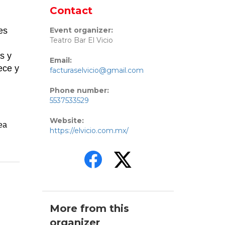
Contact
es
Event organizer:
Teatro Bar El Vicio
s y
Email:
ece y
facturaselvicio@gmail.com
Phone number:
5537533529
Website:
ea
https://elvicio.com.mx/
More from this
organizer