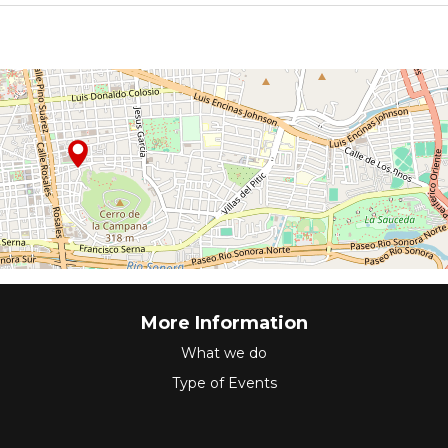
More Information
What we do
Type of Events