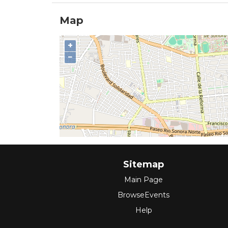
Map
+
−
Sitemap
Main Page
BrowseEvents
Help