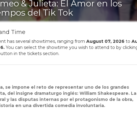
meo & Julieta: El Amor en los
empos del Tik Tok
and Time
ent has several showtimes, ranging from
August
07
,
2026
to
A
26
.
You can select the showtime you wish to attend to by clickin
utton in the tickets section.
a, se impone el reto de representar uno de los grandes
eta, del insigne dramaturgo inglés: William Shakespeare. La
al y las disputas internas por el protagonismo de la obra,
historia en una divertida comedia involuntaria.