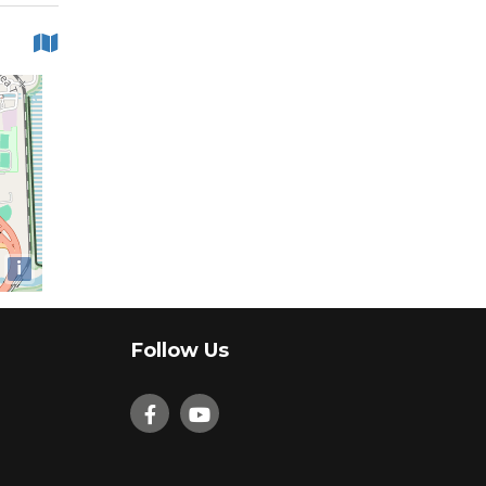
i
Follow Us