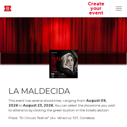
Create
your
Tog
event
navi
LA MALDECIDA
This event has several showtimes, ranging from
August
09
,
2026
to
August
23
,
2026
.
You can select the showtime you wish
to attend to by clicking the green button in the tickets section.
Place:
"
El Círculo Teatral
"
(
Av. Veracruz 107, Condesa
)