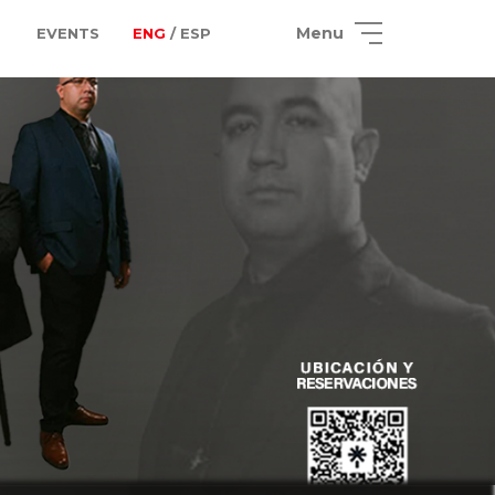
Menu
EVENTS
ENG
/ ESP