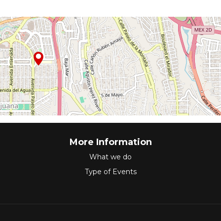
More Information
What we do
Type of Events