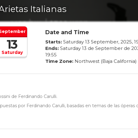
Arietas Italianas
September
Date and Time
13
Starts:
Saturday
13
September
,
2025
,
1
Ends:
Saturday
13
de
September
de
20
Saturday
19
:
55
Time Zone:
Northwest (Baja California)
ssini de Ferdinando Carulli.
puestas por Ferdinando Carulli, basadas en temas de las óperas 