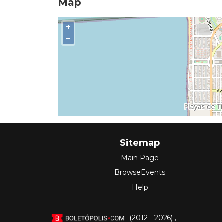
Map
+
−
Sitemap
Main Page
BrowseEvents
Help
(2012 - 2026)
,