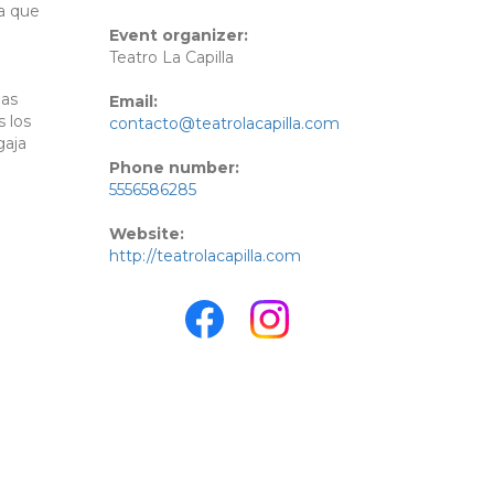
za que
Event organizer:
Teatro La Capilla
las
Email:
 los
contacto@teatrolacapilla.com
gaja
Phone number:
5556586285
Website:
http://teatrolacapilla.com