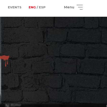
Menu
EVENTS
ENG
/ ESP