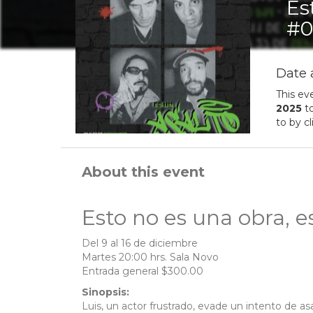
Es
#0
Date 
This ev
2025
t
to by c
About this event
Esto no es una obra, es
Del 9 al 16 de diciembre
Martes 20:00 hrs. Sala Novo
Entrada general $300.00
Sinopsis:
Luis, un actor frustrado, evade un intento de a