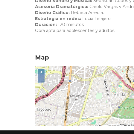
Diseño Sonoro y Musical:
Sebastián Cobos y C
Asesoría Dramatúrgica:
Carolo Vargas y André
Diseño Gráfico:
Rebeca Arreola.
Estrategia en redes:
Lucía Tinajero.
Duración:
120 minutos.
Obra apta para adolescentes y adultos.
Map
+
−