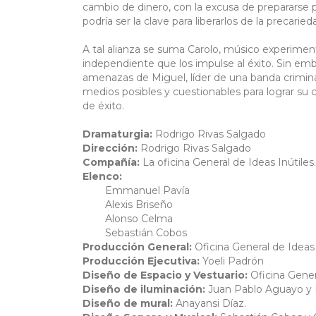
cambio de dinero, con la excusa de prepararse p
podría ser la clave para liberarlos de la precaried
A tal alianza se suma Carolo, músico experimen
independiente que los impulse al éxito. Sin emba
amenazas de Miguel, líder de una banda crimina
medios posibles y cuestionables para lograr s
de éxito.
Dramaturgia:
Rodrigo Rivas Salgado
Dirección:
Rodrigo Rivas Salgado
Compañía:
La oficina General de Ideas Inútiles.
Elenco:
Emmanuel Pavía
Alexis Briseño
Alonso Celma
Sebastián Cobos
Producción General:
Oficina General de Ideas 
Producción Ejecutiva:
Yoeli Padrón
Diseño de Espacio y Vestuario:
Oficina Genera
Diseño de iluminación:
Juan Pablo Aguayo y 
Diseño de mural:
Anayansi Díaz.