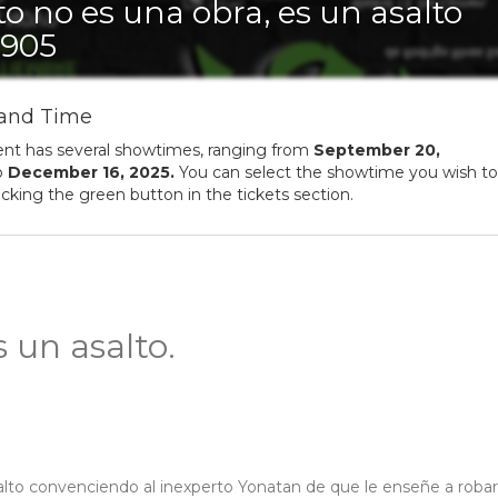
to no es una obra, es un asalto
905
and Time
ent has several showtimes, ranging from
September
20
,
o
December
16
,
2025
.
You can select the showtime you wish to
licking the green button in the tickets section.
 un asalto.
salto convenciendo al inexperto Yonatan de que le enseñe a robar