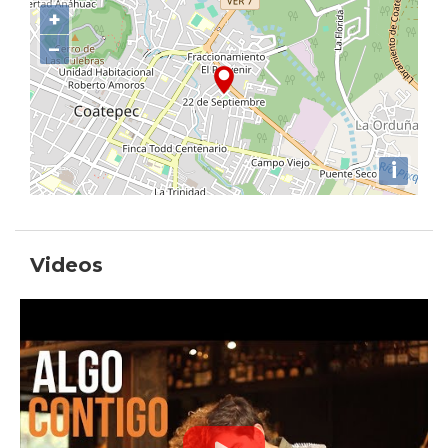
+
−
i
Videos