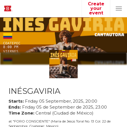
Create
your
Tog
event
navi
INÉSGAVIRIA
Starts:
Friday
05
September
,
2025
,
20
:
00
Ends:
Friday
05
de
September
de
2025
,
23
:
00
Time Zone:
Central (Ciudad de México)
at
"
FORO CONSCIENTE
"
(
María de Jesús Toral No. 13 Col. 22 de
Septiembre, Coatepec, Mexico
)