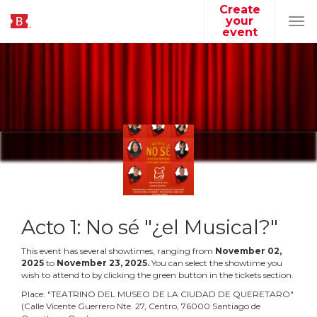
Create
your
Tog
event
navi
Acto 1: No sé "¿el Musical?"
This event has several showtimes, ranging from
November
02
,
2025
to
November
23
,
2025
.
You can select the showtime you
wish to attend to by clicking the green button in the tickets section.
Place:
"
TEATRINO DEL MUSEO DE LA CIUDAD DE QUERETARO
"
(
Calle Vicente Guerrero Nte. 27, Centro, 76000 Santiago de