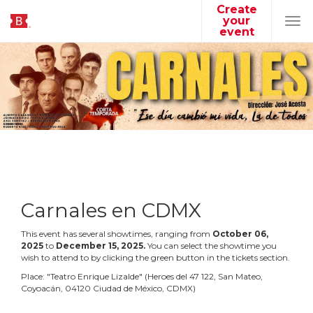
Create
your
Tog
event
navi
Carnales en CDMX
This event has several showtimes, ranging from
October
06
,
2025
to
December
15
,
2025
.
You can select the showtime you
wish to attend to by clicking the green button in the tickets section.
Place:
"
Teatro Enrique Lizalde
"
(
Heroes del 47 122, San Mateo,
Coyoacán, 04120 Ciudad de México, CDMX
)