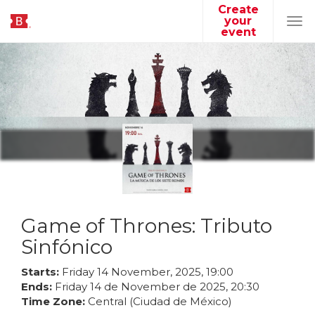
Create
your
Tog
event
navi
Game of Thrones: Tributo
Sinfónico
Starts:
Friday
14
November
,
2025
,
19
:
00
Ends:
Friday
14
de
November
de
2025
,
20
:
30
Time Zone:
Central (Ciudad de México)