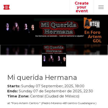
Create
your
Tog
event
navi
Mi querida Hermana
Starts:
Sunday
07
September
,
2025
,
18
:
00
Ends:
Sunday
07
de
September
de
2025
,
22
:
30
Time Zone:
Central (Ciudad de México)
at
"
Foro Artem Centro
"
(
Pedro Moreno 481 centro Guadalajara
)