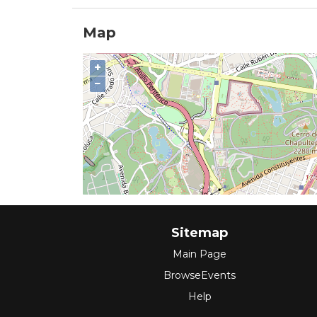
Map
+
−
Sitemap
Main Page
BrowseEvents
Help