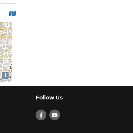
i
Follow Us