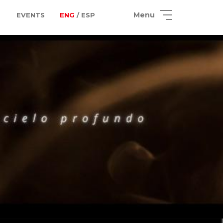
Menu
EVENTS
ENG
/ ESP