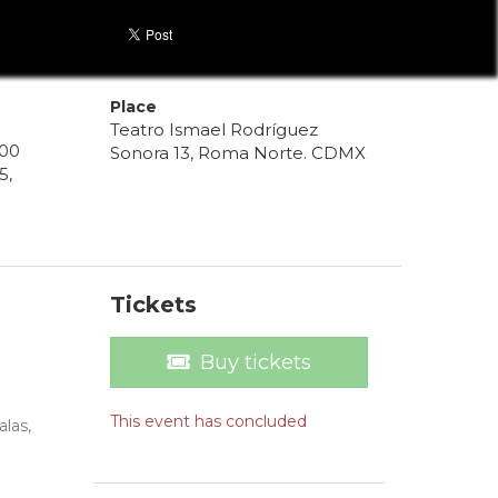
Place
Teatro Ismael Rodríguez
00
Sonora 13, Roma Norte. CDMX
5
,
Tickets
Buy tickets
This event has concluded
alas,