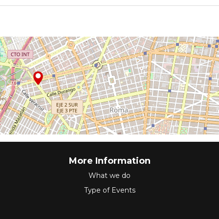
More Information
What we do
Type of Events