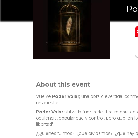
Po
About this event
Vuelve
Poder Volar
; una obra dievertida, con
respuestas.
Poder Volar
utiliza la fuerza del Teatro para d
opulencia, popularidad y control, pero que, en l
libertad".
¿Quiénes fuimos?, ¿qué olvidamos?, ¿qué hay 