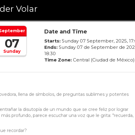
der Volar
September
Date and Time
07
Starts:
Sunday
07
September
,
2025
,
17
:
Ends:
Sunday
07
de
September
de
202
Sunday
18
:
30
Time Zone:
Central (Ciudad de México)
movedora, llena de símbolos, de preguntas sublimes y potentes
esentrañar la disutopía de un mundo que se cree feliz por lograr
o más profundo, parece escuchar una voz que le grita: "recuerda, 
que recordar?