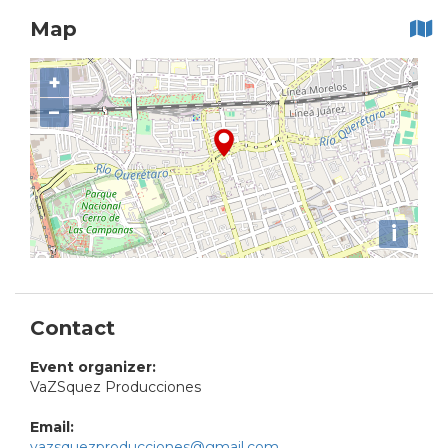
Map
+
−
i
Contact
Event organizer:
VaZSquez Producciones
Email:
vazsquezproducciones@gmail.com