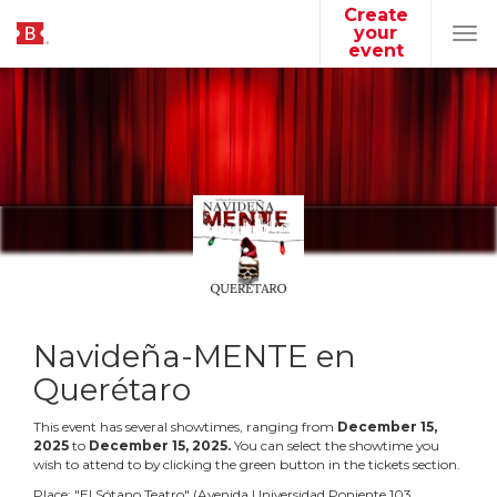
Create
your
Tog
event
navi
Navideña-MENTE en
Querétaro
This event has several showtimes, ranging from
December
15
,
2025
to
December
15
,
2025
.
You can select the showtime you
wish to attend to by clicking the green button in the tickets section.
Place:
"
El Sótano Teatro
"
(
Avenida Universidad Poniente 103,