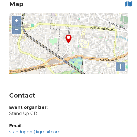
Map
+
−
i
Contact
Event organizer:
Stand Up GDL
Email:
standupgdl@gmail.com