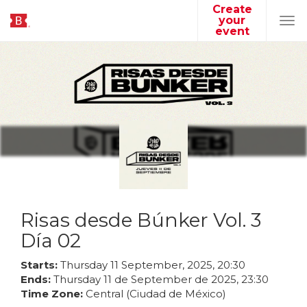
Create
your
Tog
event
navi
Risas desde Búnker Vol. 3
Día 02
Starts:
Thursday
11
September
,
2025
,
20
:
30
Ends:
Thursday
11
de
September
de
2025
,
23
:
30
Time Zone:
Central (Ciudad de México)