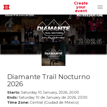
Create
your
Tog
event
navi
Diamante Trail Nocturno
2026
Starts:
Saturday
10
January
,
2026
,
20
:
00
Ends:
Saturday
10
de
January
de
2026
,
23
:
00
Time Zone:
Central (Ciudad de México)