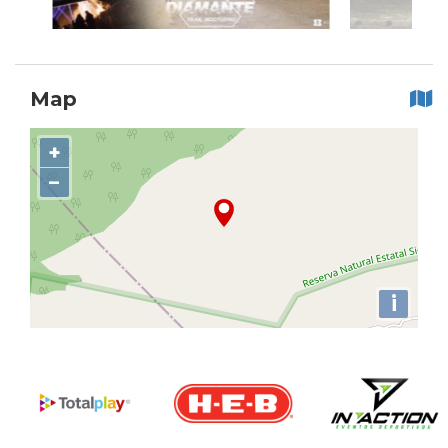
Map
+
−
i