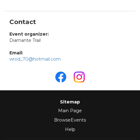
Contact
Event organizer:
Diamante Trail
Email:
wrod_70@hotmail.com
Sitemap
Main Page
BrowseEvents
Help