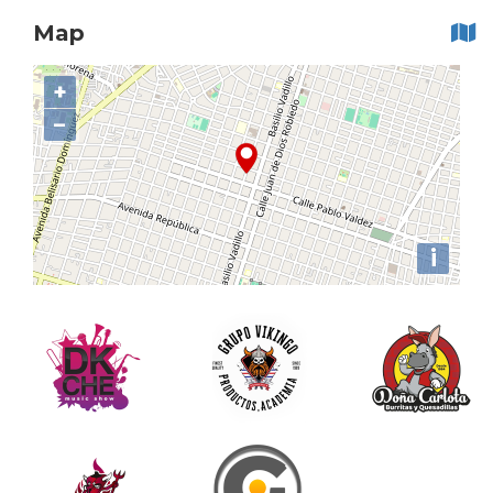
Map
+
−
i