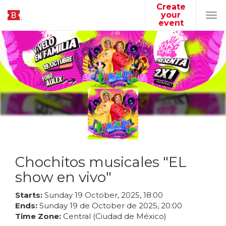
Create
your
Tog
event
navi
Chochitos musicales "EL
show en vivo"
Starts:
Sunday
19
October
,
2025
,
18
:
00
Ends:
Sunday
19
de
October
de
2025
,
20
:
00
Time Zone:
Central (Ciudad de México)