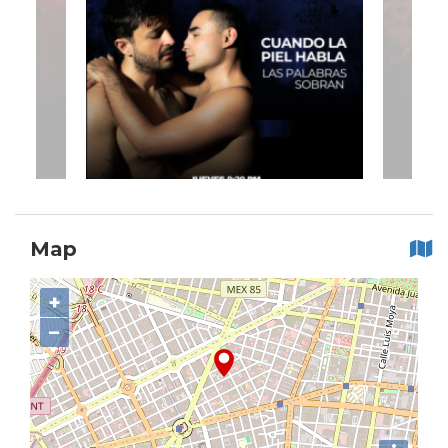
Map
+
−