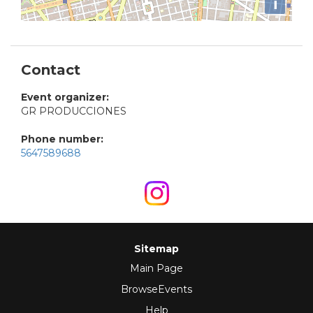
i
Contact
Event organizer:
GR PRODUCCIONES
Phone number:
5647589688
Sitemap
Main Page
BrowseEvents
Help