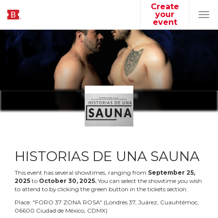
Create
your
Tog
event
navi
HISTORIAS DE UNA SAUNA
This event has several showtimes, ranging from
September
25
,
2025
to
October
30
,
2025
.
You can select the showtime you wish
to attend to by clicking the green button in the tickets section.
Place:
"
FORO 37 ZONA ROSA
"
(
Londres 37, Juárez, Cuauhtémoc,
06600 Ciudad de México, CDMX
)