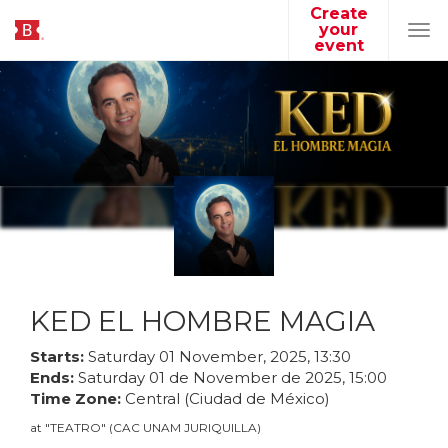
Create
your
Tog
event
navi
KED EL HOMBRE MAGIA
Starts:
Saturday
01
November
,
2025
,
13
:
30
Ends:
Saturday
01
de
November
de
2025
,
15
:
00
Time Zone:
Central (Ciudad de México)
at
"
TEATRO
"
(
CAC UNAM JURIQUILLA
)