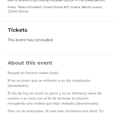
wish to attend to by clicking the green button in the tickets section.
Place:
"
Teatro Emilliere
"
(
Unión Postal #171, Postal, Benito Juárez,
CDMX 03410
)
Tickets
This event has concluded
About this event
Basada en hechos reales (casi).
M es un joven que se enfrenta a un día complicado
(devastador).
El día de hoy se murió su perra y su ex (Adriano) viene de
camino a su casa con el fin de terminar la relación
recogiendo una maleta que dejó olvidada (abandonada).
Pero no se preocupen, M esta bien (al menos eso dice). En