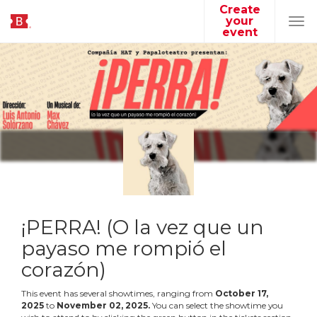
Create
your
Tog
event
navi
¡PERRA! (O la vez que un
payaso me rompió el
corazón)
This event has several showtimes, ranging from
October
17
,
2025
to
November
02
,
2025
.
You can select the showtime you