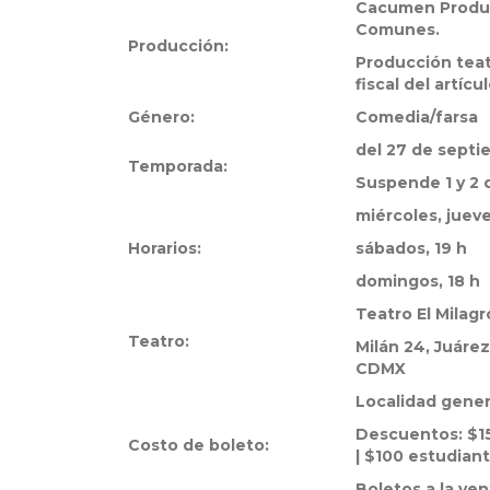
Cacumen Produc
Comunes.
Producción:
Producción teat
fiscal del artíc
Género:
Comedia/farsa
del 27 de septi
Temporada:
Suspende 1 y 2
miércoles, jueve
Horarios:
sábados, 19 h
domingos, 18 h
Teatro El Milagr
Teatro:
Milán 24, Juáre
CDMX
Localidad gener
Descuentos: $15
Costo de boleto:
| $100 estudiant
Boletos a la ven