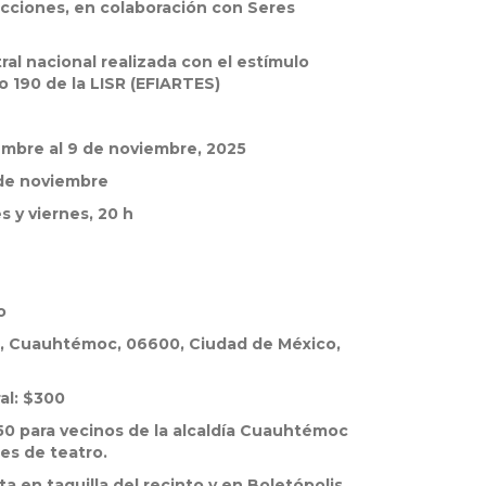
ciones, en colaboración con Seres
ral nacional realizada con el estímulo
ulo 190 de la LISR (EFIARTES)
embre al 9 de noviembre, 2025
 de noviembre
s y viernes, 20 h
o
z, Cuauhtémoc, 06600, Ciudad de México,
al: $300
0 para vecinos de la alcaldía Cuauhtémoc
es de teatro.
ta en taquilla del recinto y en Boletópolis