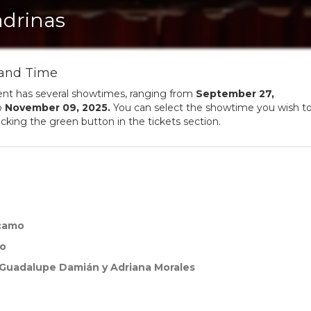
drinas
and Time
ent has several showtimes, ranging from
September
27
,
o
November
09
,
2025
.
You can select the showtime you wish t
licking the green button in the tickets section.
camo
mo
, Guadalupe Damián y Adriana Morales