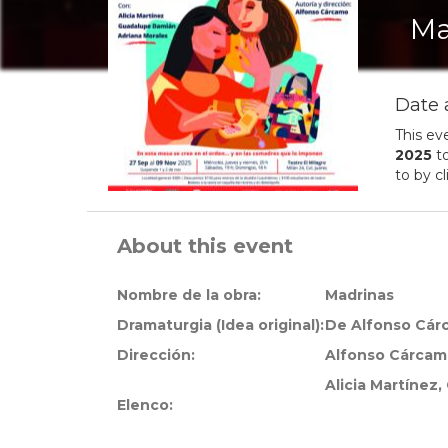
Ma
Date 
This ev
2025
t
to by c
About this event
Nombre de la obra:
Madrinas
Dramaturgia (Idea original):
De Alfonso Cár
Dirección:
Alfonso Cárca
Alicia Martínez
Elenco: