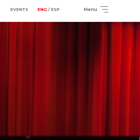
Menu
EVENTS
ENG
/ ESP