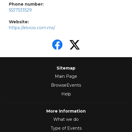
Phone number:
5537533529
Website:
https://elvicio.com.mx/
Sitemap
Main Page
BrowseEvents
Help
More Information
What we do
Type of Events