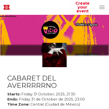
Create
your
Tog
event
navi
CABARET DEL
AVERRRRRNO
Starts:
Friday
31
October
,
2025
,
21
:
30
Ends:
Friday
31
de
October
de
2025
,
23
:
00
Time Zone:
Central (Ciudad de México)