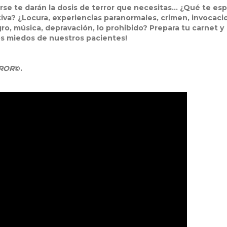
urse te darán la dosis de terror que necesitas... ¿Qué te es
tiva? ¿Locura, experiencias paranormales, crimen, invocaci
o, música, depravación, lo prohibido? Prepara tu carnet y
os miedos de nuestros pacientes!
RROR
©.