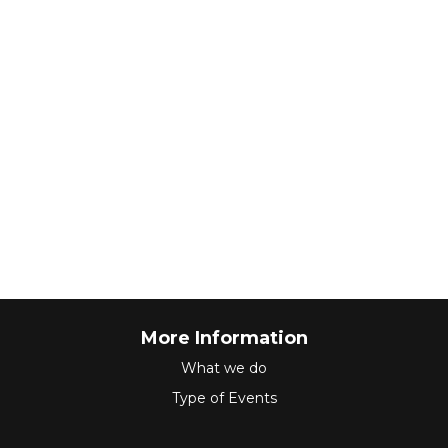
More Information
What we do
Type of Events