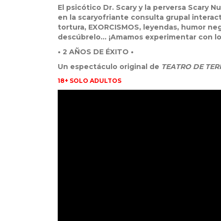
El psicótico Dr. Scary y la perversa Scary N
en la scaryofriante consulta grupal interac
tortura, EXORCISMOS, leyendas, humor negr
descúbrelo... ¡Amamos experimentar con l
• 2 AÑOS DE ÉXITO •
Un espectáculo original de
TEATRO DE TE
18+ SOLO ADULTOS