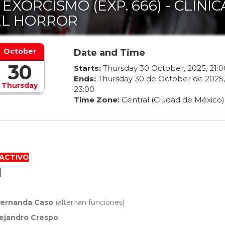
 EXORCISMO (EXP. 666) - CLÍNIC
EL HORROR
October
Date and Time
30
Starts:
Thursday
30
October
,
2025
,
21
:
0
Ends:
Thursday
30
de
October
de
2025
,
Thursday
23
:
00
Time Zone:
Central (Ciudad de México)
RACTIVO
O
ernanda Caso
(alternan funciones)
lejandro Crespo