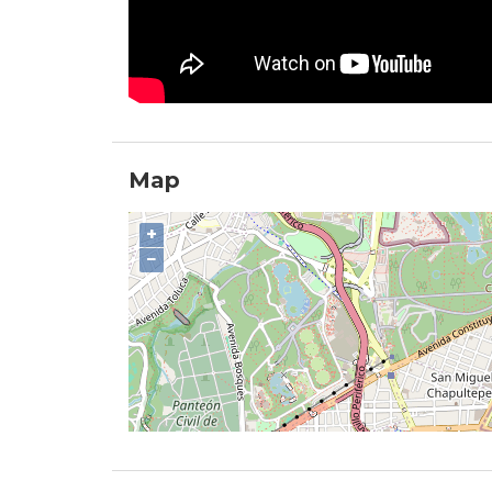
Map
+
−