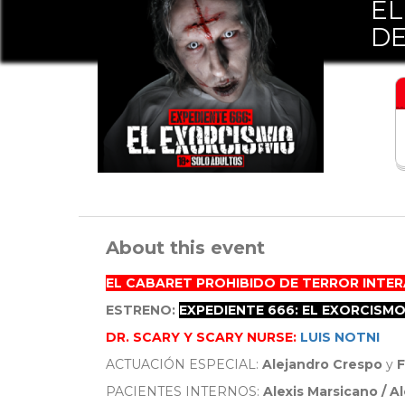
EL
D
About this event
EL CABARET PROHIBIDO DE TERROR INTE
ESTRENO:
EXPEDIENTE 666: EL EXORCISM
DR. SCARY Y SCARY NURSE:
LUIS NOTNI
ACTUACIÓN ESPECIAL:
Alejandro Crespo
y
F
PACIENTES INTERNOS:
Alexis Marsicano / A