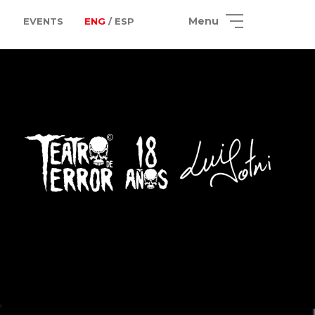
Menu
EVENTS
ENG
/ ESP