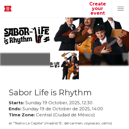
Create
your
Tog
event
navi
Sabor Life is Rhythm
Starts:
Sunday
19
October
,
2025
,
12
:
30
Ends:
Sunday
19
de
October
de
2025
,
14
:
00
Time Zone:
Central (Ciudad de México)
at
"
Teatro La Capilla
"
(
madrid 13 , del carmen, coyoacan, cdmx
)