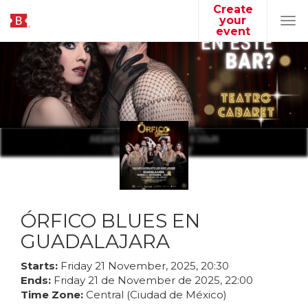
Create
your
Tog
event
navi
ÓRFICO BLUES EN
GUADALAJARA
Starts:
Friday
21
November
,
2025
,
20
:
30
Ends:
Friday
21
de
November
de
2025
,
22
:
00
Time Zone:
Central (Ciudad de México)