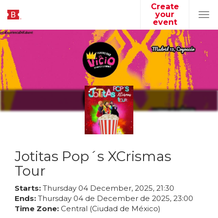
Create
your
Tog
event
navi
Jotitas Pop´s XCrismas
Tour
Starts:
Thursday
04
December
,
2025
,
21
:
30
Ends:
Thursday
04
de
December
de
2025
,
23
:
00
Time Zone:
Central (Ciudad de México)