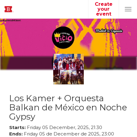
Create
your
Tog
event
navi
Los Kamer + Orquesta
Balkan de México en Noche
Gypsy
Starts:
Friday
05
December
,
2025
,
21
:
30
Ends:
Friday
05
de
December
de
2025
,
23
:
00